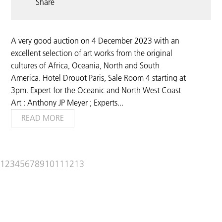
Share
A very good auction on 4 December 2023 with an
excellent selection of art works from the original
cultures of Africa, Oceania, North and South
America. Hotel Drouot Paris, Sale Room 4 starting at
3pm. Expert for the Oceanic and North West Coast
Art : Anthony JP Meyer ; Experts
...
READ MORE
1
2
3
4
5
6
7
8
9
10
11
12
13